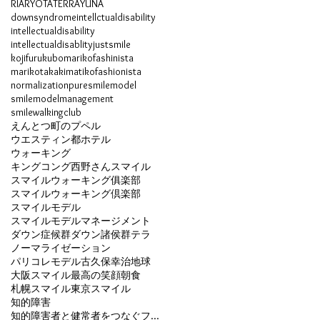
RIA
RYOTA
TERRA
YUNA
downsyndrome
intellctualdisability
intellectualdisability
intellectualdisablity
justsmile
kojifurukubo
marikofashinista
marikotakaki
matikofashionista
normalization
pure
smilemodel
smilemodelmanagement
smilewalkingclub
えんとつ町のプペル
ウエスティン都ホテル
ウォーキング
キングコング西野さん
スマイル
スマイルウォーキング俱楽部
スマイルウォーキング倶楽部
スマイルモデル
スマイルモデルマネージメント
ダウン症候群
ダウン諸侯群
テラ
ノーマライゼーション
パリコレモデル
古久保幸治
地球
大阪スマイル
最高の笑顔
朝食
札幌スマイル
東京スマイル
知的障害
知的障害者と健常者をつなぐファッションマガジン