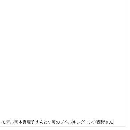
ルモデル
高木真理子
えんとつ町のプペル
キングコング西野さん